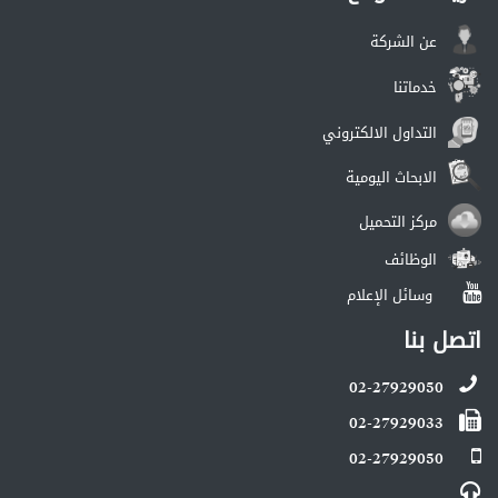
عن الشركة
خدماتنا
التداول الالكتروني
الابحاث اليومية
مركز التحميل
الوظائف
وسائل الإعلام
اتصل بنا
02-27929050
02-27929033
02-27929050