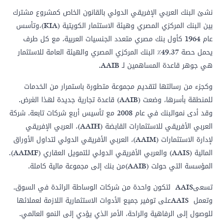
نشئ البنك العربي الإفريقي الدولي بالقانون الخاص كمشروع مشترك
بين البنك المركزي المصري وهيئة الاستثمار الكويتية (KIA)،وتأسس
عام 1964 كأول بنك مصري متعدد الجنسيات العربية، مع كل طرف
يحمل حصة 49.37٪ البنك المركزي المصري والهيئة العامة للاستثمار
هي جوهر قاعدة المساهمين لـ AAIB.
وكجزء من رسالتها لتقديم مجموعة متطورة باستمرار من الخدمات
للمنطقة بأسرها، وضعت (AAIB) قاعدة تجارية جديدة لهذا الغرض.
وقد أدى نموالبنك في عام 2008 مع تأسيس أربع شركات تابعة. شركة
العربي الأفريقي للاستثمارات القابضة (AAIH)، العربي الإفريقي
لإدارة الاستثمارات (AAIM)، العربي الأفريقي الدولي لتداول الأوراق
المالية (AAIS) والعربي الأفريقي الدولي للتمويل العقاري (AAIMF).
المؤسسة التي حولت (AAIB)من بنك إلى مجموعة مالية كاملة.
تسعىAAIS لتكون واحدة من شركات الوساطة الرائدة في السوق.
وتعمل AAISعلى توفير جميع الأدوات الاستثمارية اللازمة لعملائها
للوصول إلى الرفاهية والراحة، الأمر الذي يؤدي إلى النمو العالمي.