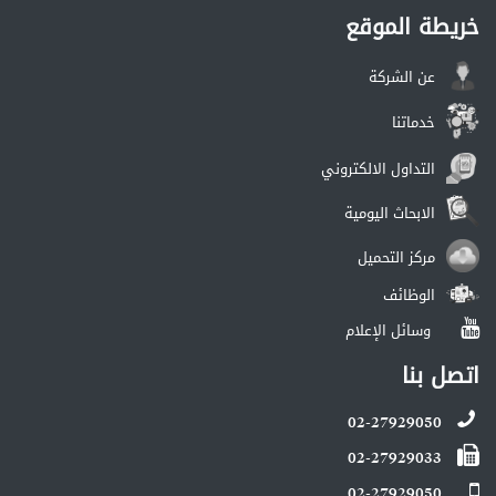
خريطة الموقع
عن الشركة
خدماتنا
التداول الالكتروني
الابحاث اليومية
مركز التحميل
الوظائف
وسائل الإعلام
اتصل بنا
02-27929050
02-27929033
02-27929050