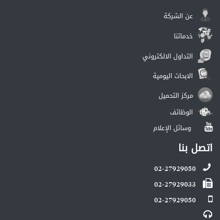
عن الشركة
خدماتنا
التداول الالكتروني
الابحاث اليومية
مركز التحميل
الوظائف
وسائل الإعلام
اتصل بنا
02-27929050
02-27929033
02-27929050